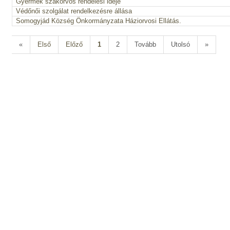
Gyermek szakorvos rendelési ideje
Védőnői szolgálat rendelkezésre állása
Somogyjád Község Önkormányzata Háziorvosi Ellátás.
«
Első
Előző
1
2
Tovább
Utolsó
»