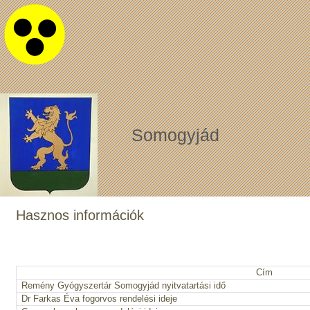
Somogyjád
Hasznos információk
Cím
Remény Gyógyszertár Somogyjád nyitvatartási idő
Dr Farkas Éva fogorvos rendelési ideje