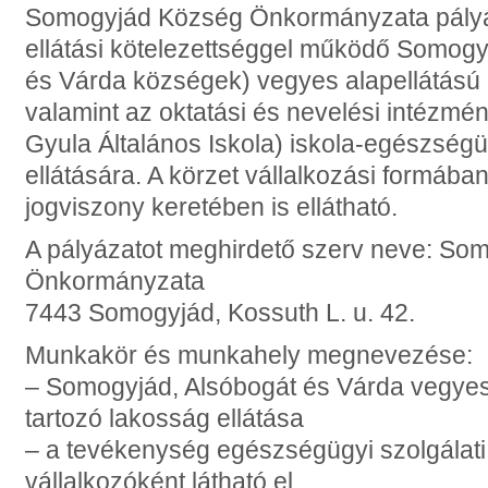
Somogyjád Község Önkormányzata pályázat
ellátási kötelezettséggel működő Somogy
és Várda községek) vegyes alapellátású (
valamint az oktatási és nevelési intézmé
Gyula Általános Iskola) iskola-egészségü
ellátására. A körzet vállalkozási formába
jogviszony keretében is ellátható.
A pályázatot meghirdető szerv neve: So
Önkormányzata
7443 Somogyjád, Kossuth L. u. 42.
Munkakör és munkahely megnevezése:
– Somogyjád, Alsóbogát és Várda vegyes
tartozó lakosság ellátása
– a tevékenység egészségügyi szolgálat
vállalkozóként látható el