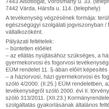
7443 Alsóbogát, Vörösmarty u. 33. (telep
7442 Várda, Hársfa u. 114. (telephely)
A tevékenység végzésének formája: terület
egészségügyi szolgálati jogviszonyban / 
vállalkozóként.
Pályázati feltételek:
– büntetlen előélet
– az ellátás nyújtásához szükséges, a ház
gyermekorvosi és fogorvosi tevékenységrő
EÜM rendelet 11. §-ában előírt képesítés
– a háziorvosi, házi gyermekorvosi és fo
szóló 4/2000. (II.25.) EÜM rendeletben, a
tevékenységről szóló 2000. évi II. törvény
szóló 313/2011. (XII.23.) Kormányrendel
szolgáltatás gyakorlásának általános felté