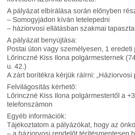
A pályázat elbírálása során előnyben rész
– Somogyjádon kíván letelepedni
– háziorvosi ellátásban szakmai tapasztal
A pályázat benyújtása:
Postai úton vagy személyesen, 1 eredeti 
Lőrinczné Kiss Ilona polgármesternek (7
u. 42.)
A zárt borítékra kérjük ráírni: „Háziorvo
Felvilágosítás kérhető:
Lőrinczné Kiss Ilona polgármestertől a +
telefonszámon
Egyéb információk:
Tájékoztatom a pályázókat, hogy az önk
– a háziorvosi rendelőt térítésmentesen 