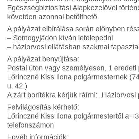
Egészségbiztosítási Alapkezelővel törté
követően azonnal betölthető.
A pályázat elbírálása során előnyben rész
– Somogyjádon kíván letelepedni
– háziorvosi ellátásban szakmai tapasztal
A pályázat benyújtása:
Postai úton vagy személyesen, 1 eredeti 
Lőrinczné Kiss Ilona polgármesternek (7
u. 42.)
A zárt borítékra kérjük ráírni: „Háziorvo
Felvilágosítás kérhető:
Lőrinczné Kiss Ilona polgármestertől a +
telefonszámon
Egyéb információk: