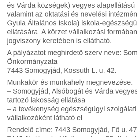
és Várda községek) vegyes alapellátású (
valamint az oktatási és nevelési intézmé
Gyula Általános Iskola) iskola-egészségü
ellátására. A körzet vállalkozási formába
jogviszony keretében is ellátható.
A pályázatot meghirdető szerv neve: So
Önkormányzata
7443 Somogyjád, Kossuth L. u. 42.
Munkakör és munkahely megnevezése:
– Somogyjád, Alsóbogát és Várda vegyes
tartozó lakosság ellátása
– a tevékenység egészségügyi szolgálat
vállalkozóként látható el
Rendelő címe: 7443 Somogyjád, Fő u. 47