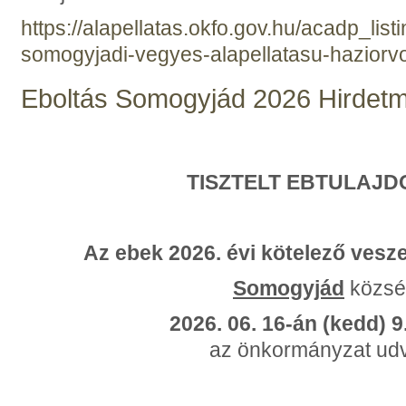
https://alapellatas.okfo.gov.hu/acadp_listi
somogyjadi-vegyes-alapellatasu-haziorvos
Eboltás Somogyjád 2026 Hirdet
TISZTELT EBTULAJ
Az ebek 2026. évi kötelező vesze
Somogyjád
közsé
2026. 06. 16-án (kedd) 9
az önkormányzat ud