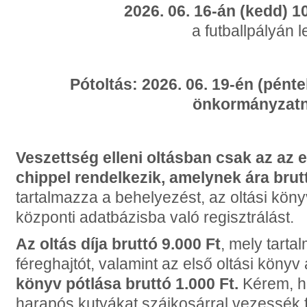
2026. 06. 16-án (kedd) 1
a futballpályán l
Pótoltás: 2026. 06. 19-én (pénte
önkormányzatn
Veszettség elleni oltásban csak az az 
chippel rendelkezik, amelynek ára brut
tartalmazza a behelyezést, az oltási kön
központi adatbázisba való regisztrálást.
Az oltás díja bruttó 9.000 Ft
, mely tarta
féreghajtót, valamint az első oltási könyv 
könyv pótlása bruttó 1.000 Ft.
Kérem, h
harapós kutyákat szájkosárral vezessék 