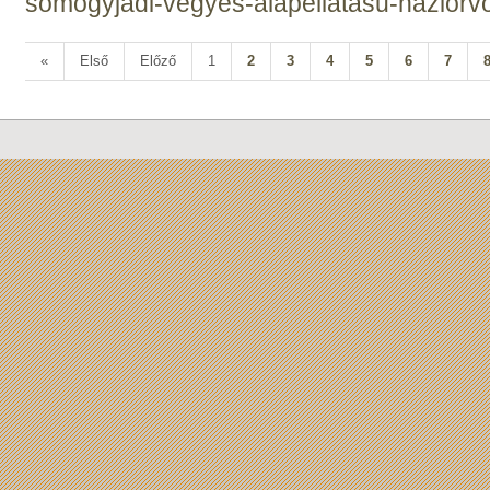
somogyjadi-vegyes-alapellatasu-haziorvos
«
Első
Előző
1
2
3
4
5
6
7