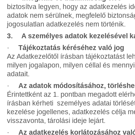
biztosítva legyen, hogy az adatkezelés i
adatok nem sérülnek, megfelelő biztonsá
jogosulatlan adatkezelés nem történik.
3. A személyes adatok kezelésével kap
·
Tájékoztatás kéréséhez való jog
Az Adatkezelőtől írásban tájékoztatást leh
milyen jogalapon, milyen céllal és menny
adatait.
·
Az adatok módosításához, törléshe
Érintettként az 1. pontban megadott elér
írásban
kérheti személyes adatai törlés
kezelése jogellenes,
adatkezelés célja m
visszavonta, tárolási ideje lejárt.
·
Az adatkezelés korlátozásához való