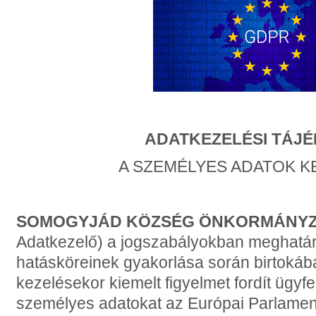
ADATKEZELÉSI TÁJ
A SZEMÉLYES ADATOK 
SOMOGYJÁD KÖZSÉG ÖNKORMÁNY
Adatkezelő) a jogszabályokban meghatáro
hatásköreinek gyakorlása során birtokáb
kezelésekor kiemelt figyelmet fordít ügyfe
személyes adatokat az Európai Parlamen