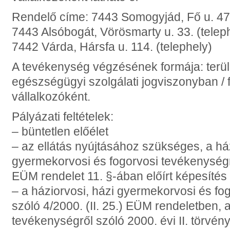
Rendelő címe: 7443 Somogyjád, Fő u. 47
7443 Alsóbogát, Vörösmarty u. 33. (telep
7442 Várda, Hársfa u. 114. (telephely)
A tevékenység végzésének formája: terület
egészségügyi szolgálati jogviszonyban / 
vállalkozóként.
Pályázati feltételek:
– büntetlen előélet
– az ellátás nyújtásához szükséges, a ház
gyermekorvosi és fogorvosi tevékenységről
EÜM rendelet 11. §-ában előírt képesítés
– a háziorvosi, házi gyermekorvosi és fo
szóló 4/2000. (II. 25.) EÜM rendeletben, a
tevékenységről szóló 2000. évi II. törvény