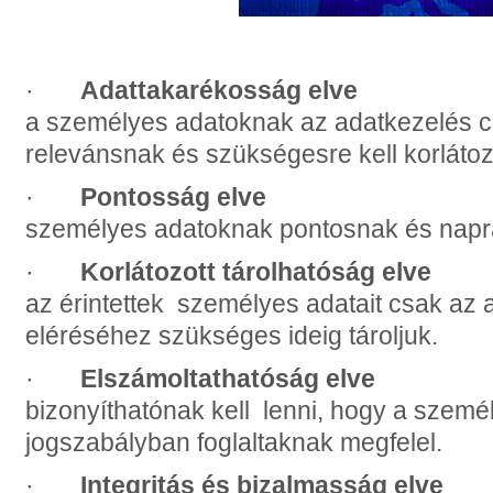
·
Adattakarékosság elve
a személyes adatoknak az adatkezelés cé
relevánsnak és szükségesre kell korláto
·
Pontosság elve
személyes adatoknak pontosnak és napra
·
Korlátozott tárolhatóság elve
az érintettek személyes adatait csak az 
eléréséhez szükséges ideig tároljuk.
·
Elszámoltathatóság elve
bizonyíthatónak kell lenni, hogy a szemé
jogszabályban foglaltaknak megfelel.
·
Integritás és bizalmasság elve