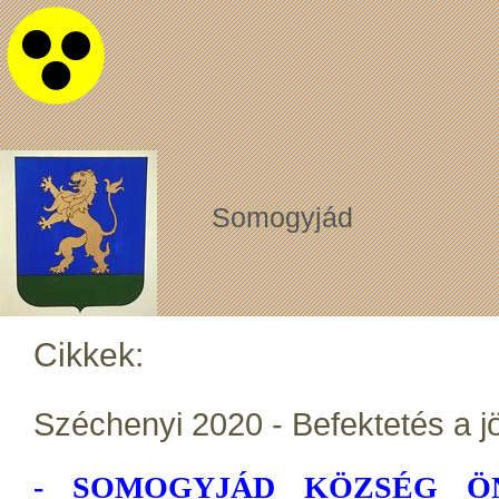
Somogyjád
Cikkek:
Széchenyi 2020 - Befektetés a 
-
SOMOGYJÁD KÖZSÉG Ö