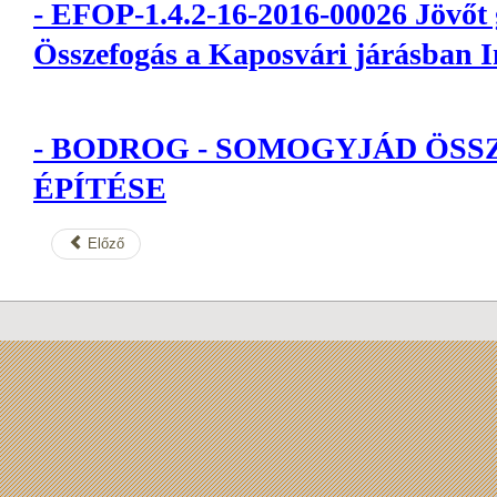
-
EFOP-1.4.2-16-2016-00026 Jövőt
Összefogás a Kaposvári járásban 
-
BODROG - SOMOGYJÁD ÖSS
ÉPÍTÉSE
Előző