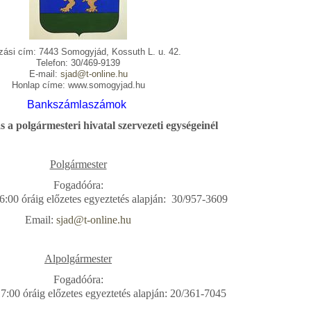
zási cím: 7443 Somogyjád, Kossuth L. u. 42.
Telefon: 30/469-9139
E-mail:
sjad@t-online.hu
Honlap címe:
www.somogyjad.hu
Bankszámlaszámok
 a polgármesteri hivatal szervezeti egységeinél
Polgármester
Fogadóóra:
16:00 óráig
előzetes egyeztetés alapján: 30/957-3609
Email:
sjad@t-online.hu
Alpolgármester
Fogadóóra:
17:00 óráig
előzetes egyeztetés alapján: 20/361-7045