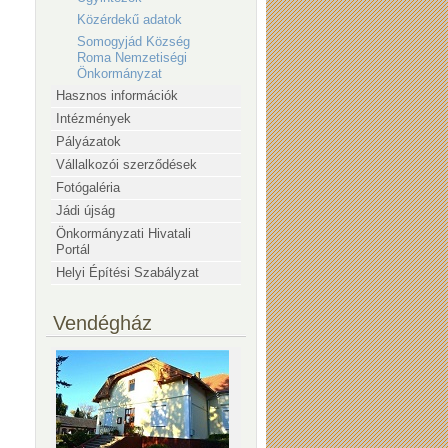
Közérdekű adatok
Somogyjád Község
Roma Nemzetiségi
Önkormányzat
Hasznos információk
Intézmények
Pályázatok
Vállalkozói szerződések
Fotógaléria
Jádi újság
Önkormányzati Hivatali
Portál
Helyi Építési Szabályzat
Vendégház