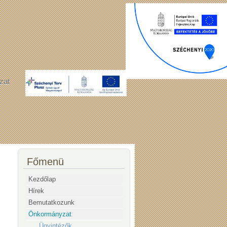
zat
Főmenü
Kezdőlap
Hírek
Bemutatkozunk
Önkormányzat
Ügyintézők