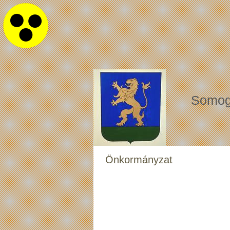
Somog
Önkormányzat