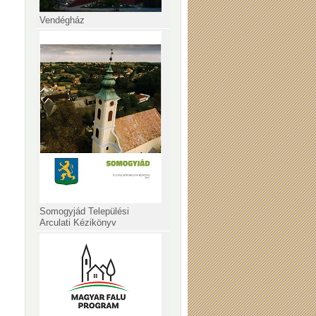
Vendégház
Somogyjád Települési
Arculati Kézikönyv