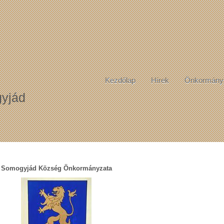
Kezdőlap
Hírek
Önkormány
yjád
Somogyjád Község Önkormányzata