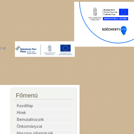
zat
Főmenü
Kezdőlap
Hírek
Bemutatkozunk
Önkormányzat
Hasznos információk