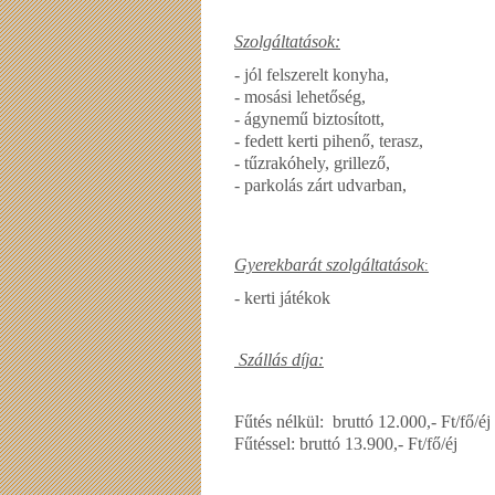
Szolgáltatások:
- jól felszerelt konyha,
- mosási lehetőség,
- ágynemű biztosított,
- fedett kerti pihenő, terasz,
- tűzrakóhely, grillező,
- parkolás zárt udvarban,
Gyerekbarát szolgáltatások
:
- kerti játékok
Szállás díja:
Fűtés nélkül: bruttó 12.000,- Ft/fő/éj
Fűtéssel: bruttó 13.900,- Ft/fő/éj