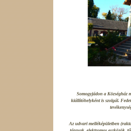
Somogyjádon a Községház mel
kiállítóhelyként is szolgál. Fedet
tevékenység
Az udvari melléképületben (raktár
tárgyak, elektromos eszközök, tű