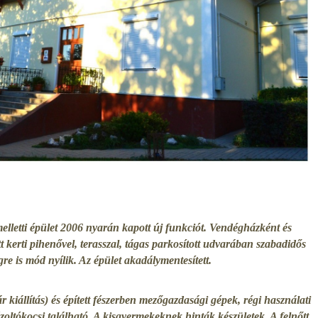
letti épület 2006 nyarán kapott új funkciót. Vendégházként és
t kerti pihenővel, terasszal,
tágas parkosított udvarában
szabadidős
re is mód nyílik. Az épület
akadálymentesített.
 kiállítás) és épített fészerben mezőgazdasági gépek, régi használati
zoltókocsi található. A kisgyermekeknek hinták készületek. A felnőtt