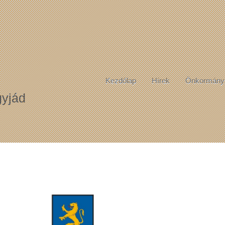
Kezdőlap
Hírek
Önkormány
yjád