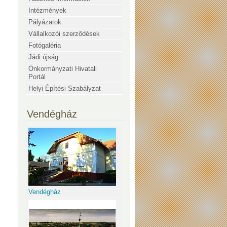
Intézmények
Pályázatok
Vállalkozói szerződések
Fotógaléria
Jádi újság
Önkormányzati Hivatali
Portál
Helyi Építési Szabályzat
Vendégház
Vendégház