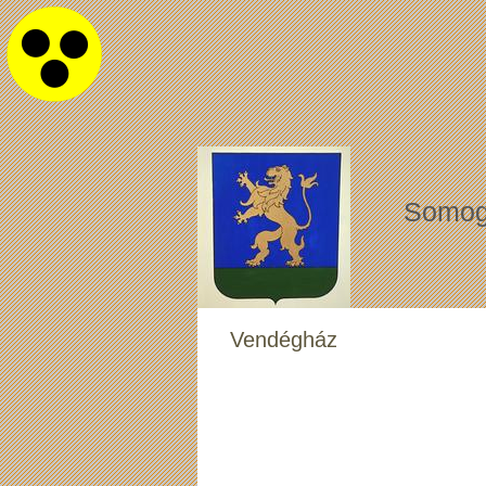
Somog
Vendégház