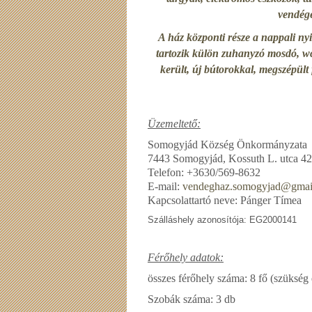
vendége
A ház központi része a nappali ny
tartozik külön zuhanyzó mosdó, wc 
került, új bútorokkal, megszépül
Üzemeltető:
Somogyjád Község Önkormányzata
7443 Somogyjád, Kossuth L. utca 42
Telefon: +3630/569-8632
E-mail:
vendeghaz.somogyjad@gmai
Kapcsolattartó neve: Pánger Tímea
Szálláshely azonosítója: EG2000141
Férőhely adatok:
összes férőhely száma: 8 fő (szükség
Szobák száma: 3 db