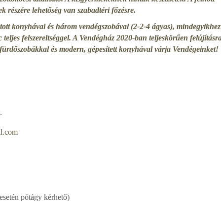
k részére lehetőség van szabadtéri főzésre.
itott konyhával és három vendégszobával (2-2-4 ágyas), mindegyikhez
teljes felszereltséggel. A Vendégház 2020-ban teljeskörűen felújításr
t fürdőszobákkal és modern, gépesített konyhával várja Vendégeinket!
.
l.com
 esetén pótágy kérhető)