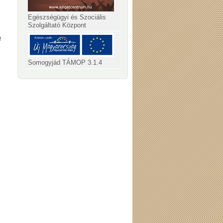
Egészségügyi és Szociális
Szolgáltató Központ
a
Somogyjád TÁMOP 3.1.4