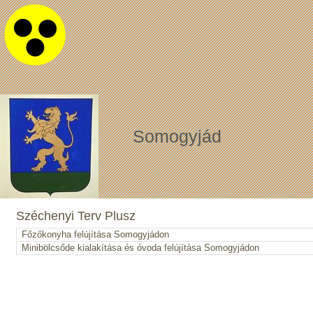
Somogyjád
Széchenyi Terv Plusz
Főzőkonyha felújítása Somogyjádon
Minibölcsőde kialakítása és óvoda felújítása Somogyjádon