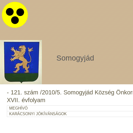
Somogyjád
- 121. szám /2010/5. Somogyjád Község Önko
XVII. évfolyam
MEGHÍVÓ
KARÁCSONYI JÓKÍVÁNSÁGOK