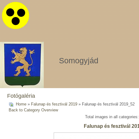
Somogyjád
Fotógaléria
Home
»
Falunap és fesztivál 2019
» Falunap és fesztivál 2019_52
Back to Category Overview
Total images in all categories
Falunap és fesztivál 2