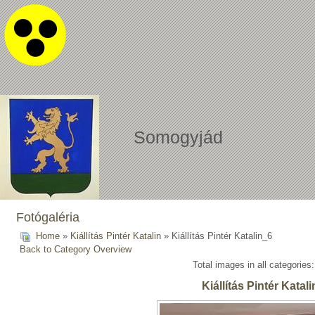
Somogyjád
Fotógaléria
Home
»
Kiállítás Pintér Katalin
» Kiállítás Pintér Katalin_6
Back to Category Overview
Total images in all categories
Kiállítás Pintér Katal