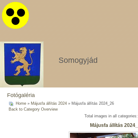
Somogyjád
Fotógaléria
Home
»
Májusfa állítás 2024
» Májusfa állítás 2024_26
Back to Category Overview
Total images in all categories
Májusfa állítás 2024