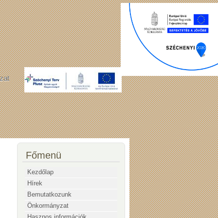
zat
Főmenü
Kezdőlap
Hírek
Bemutatkozunk
Önkormányzat
Hasznos információk