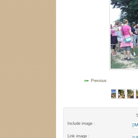
Previous
Include image :
Link image :