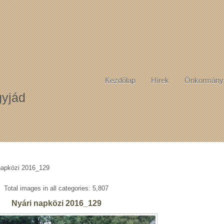
Kezdőlap
Hírek
Önkormány
yjád
napközi 2016_129
Total images in all categories: 5,807
Nyári napközi 2016_129