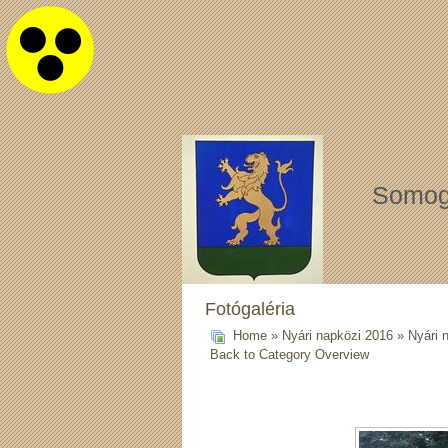
Somog
Fotógaléria
Home
»
Nyári napközi 2016
» Nyári 
Back to Category Overview