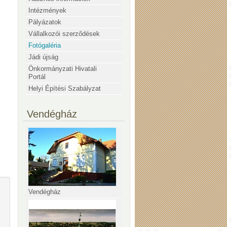
Intézmények
Pályázatok
Vállalkozói szerződések
Fotógaléria
Jádi újság
Önkormányzati Hivatali
Portál
Helyi Építési Szabályzat
Vendégház
Vendégház