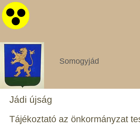
Somogyjád
Jádi újság
Tájékoztató az önkormányzat test