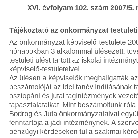
XVI. évfolyam 102. szám 2007/5
Tájékoztató az önkormányzat testületi 
Az önkormányzat képviselő-testülete 2
hónapokban 3 alkalommal ülésezett, to
testületi ülést tartott az iskolai intézmén
képviselő-testületeivel.
Az ülésen a képviselők meghallgatták az
beszámolóját az idei tanév indításának t
osztopáni és jutai tagintézmények vezető
tapasztalataikat. Mint beszámoltunk róla
Bodrog és Juta önkormányzataival együtt
fenntartója a jádi intézménynek. A szerve
pénzügyi kérdéseken túl a szakmai kérd