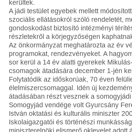
kerültek.
A jádi testület egyebek mellett módosíto
szociális ellátásokról szóló rendeletét,
gondoskodást biztosító intézményi térítés
részletekről a körjegyzőségen kaphatnak
Az önkormányzat meghatározta az év v
programokat, rendezvényeket. A hagyomá
sor kerül a 14 év alatti gyerekek Mikulá
csomagok átadására december 1-jén ker
Folytatódik az időskorúak, 70 éven felüli
élelmiszercsomaggal. Idén új kezdemé
átadásában részt vesznek a somogyjádi ci
Somogyjád vendége volt Gyurcsány Feren
István oktatási és kulturális miniszter 2
Iskolaigazgatói és történészi munkássá
miniszterelnöki elismerő oklevelet adott 