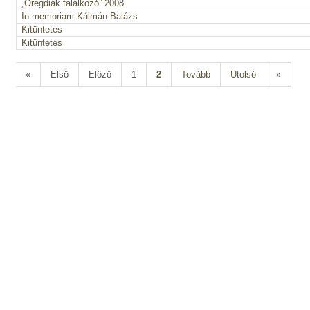
„Öregdiák találkozó” 2008.
In memoriam Kálmán Balázs
Kitüntetés
Kitüntetés
«
Első
Előző
1
2
Tovább
Utolsó
»