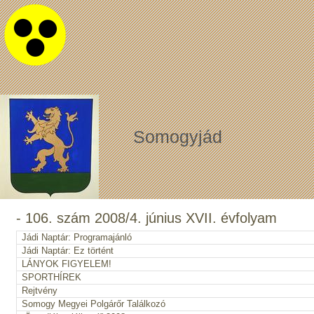
Somogyjád
- 106. szám 2008/4. június XVII. évfolyam
Jádi Naptár: Programajánló
Jádi Naptár: Ez történt
LÁNYOK FIGYELEM!
SPORTHÍREK
Rejtvény
Somogy Megyei Polgárőr Találkozó