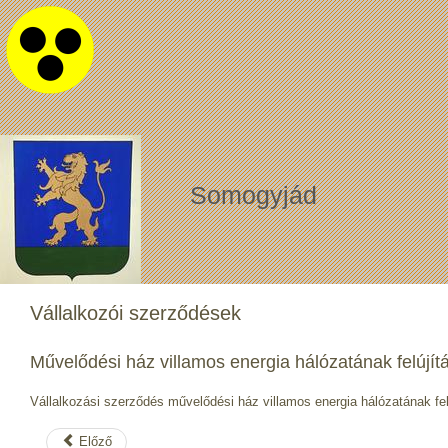
Somogyjád
Vállalkozói szerződések
Művelődési ház villamos energia hálózatának felújít
Vállalkozási szerződés művelődési ház villamos energia hálózatának fel
Előző