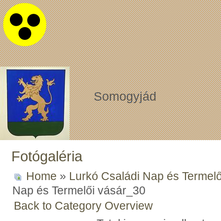
Somogyjád
Fotógaléria
Home
»
Lurkó Családi Nap és Termelő
Nap és Termelői vásár_30
Back to Category Overview