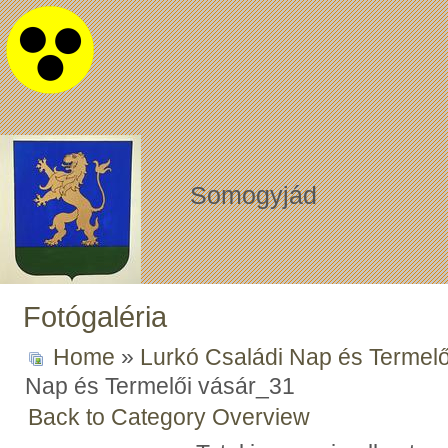
Somogyjád
Fotógaléria
Home
»
Lurkó Családi Nap és Termelő
Nap és Termelői vásár_31
Back to Category Overview