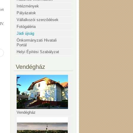
Intézmények
ort
Pályázatok
Vállalkozói szerződések
IV.
Fotógaléria
Jádi újság
Önkormányzati Hivatali
Portál
Helyi Építési Szabályzat
Vendégház
Vendégház