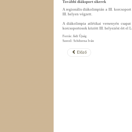
További diáksport sikerek
A regionális diákolimpián a III. korcsoport
III. helyen végzett.
A diákolimpia atlétikai versenyén csapat ö
korcsoportosok között III. helyezést ért el 
Forrás: Jádi Újság
Szerző: Schiberna Iván
Előző