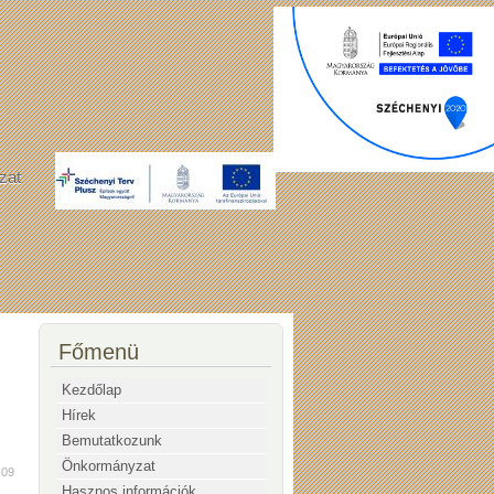
zat
Főmenü
Kezdőlap
Hírek
Bemutatkozunk
Önkormányzat
-09
Hasznos információk