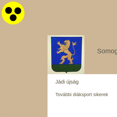
Somog
Jádi újság
További diáksport sikerek