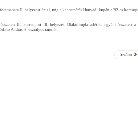
 focicsapata II. helyezést ért el, míg a kaposmérői Hunyadi kupán a '92-es korcsop
sszetett III. korcsoport III. helyezés. Diákolimpia atlétika egyéni összetett a 
Lőrincz András, 8. osztályos tanuló.
Tovább