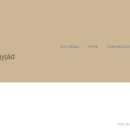
Kezdőlap
Hírek
Önkormány
yjád
2006-06