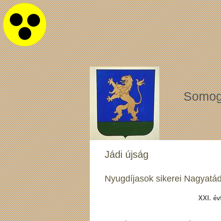
Somog
Jádi újság
Nyugdíjasok sikerei Nagyatá
XXI. év