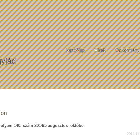
Kezdőlap
Hírek
Önkormány
yjád
don
folyam 140. szám 2014/5 augusztus- október
2014-11