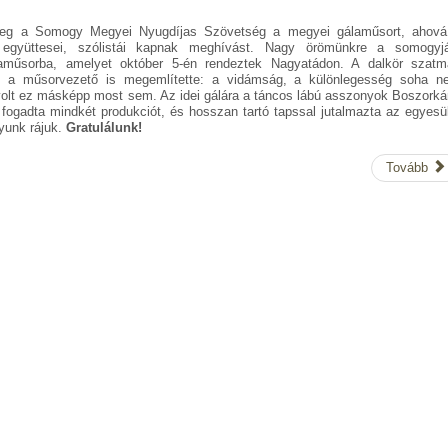
eg a Somogy Megyei Nyugdíjas Szövetség a megyei gálaműsort, ahová
együttesei, szólistái kapnak meghívást. Nagy örömünkre a somogyjá
aműsorba, amelyet október 5-én rendeztek Nagyatádon. A dalkör szatmá
azt a műsorvezető is megemlítette: a vidámság, a különlegesség soha n
 volt ez másképp most sem. Az idei gálára a táncos lábú asszonyok Boszork
 fogadta mindkét produkciót, és hosszan tartó tapssal jutalmazta az egyesü
gyunk rájuk.
Gratulálunk!
Tovább