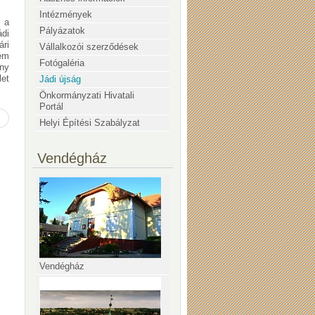
Intézmények
 a
Pályázatok
di
ri
Vállalkozói szerződések
em
Fotógaléria
ány
let
Jádi újság
Önkormányzati Hivatali
Portál
Helyi Építési Szabályzat
Vendégház
Vendégház