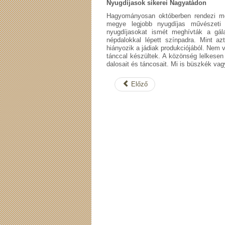
Nyugdíjasok sikerei Nagyatádon
Hagyományosan októberben rendezi m
megye legjobb nyugdíjas művészeti 
nyugdíjasokat ismét meghívták a gál
népdalokkal lépett színpadra. Mint 
hiányozik a jádiak produkciójából. Nem
tánccal készültek. A közönség lelkesen
dalosait és táncosait. Mi is büszkék va
Előző