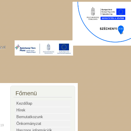
zat
Főmenü
Kezdőlap
Hírek
Bemutatkozunk
Önkormányzat
-19
Hasznos információk