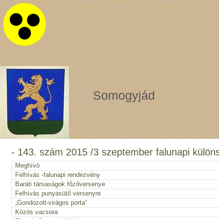
Somogyjád
- 143. szám 2015 /3 szeptember falunapi kül
Meghívó
Felhívás -falunapi rendezvény
Baráti társaságok főzőversenye
Felhívás punyasütő versenyre
„Gondozott-virágos porta”
Közös vacsora