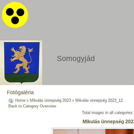
Somogyjád
Fotógaléria
Home
»
Mikulás ünnepség 2023
» Mikulás ünnepség 2023_12
Back to Category Overview
Total images in all categories
Mikulás ünnepség 202