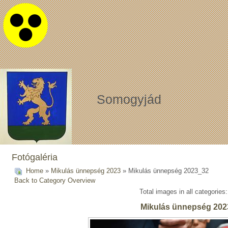
Somogyjád
Fotógaléria
Home
»
Mikulás ünnepség 2023
» Mikulás ünnepség 2023_32
Back to Category Overview
Total images in all categories
Mikulás ünnepség 202