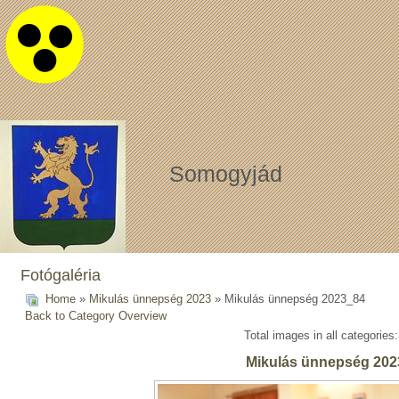
Somogyjád
Fotógaléria
Home
»
Mikulás ünnepség 2023
» Mikulás ünnepség 2023_84
Back to Category Overview
Total images in all categories
Mikulás ünnepség 202