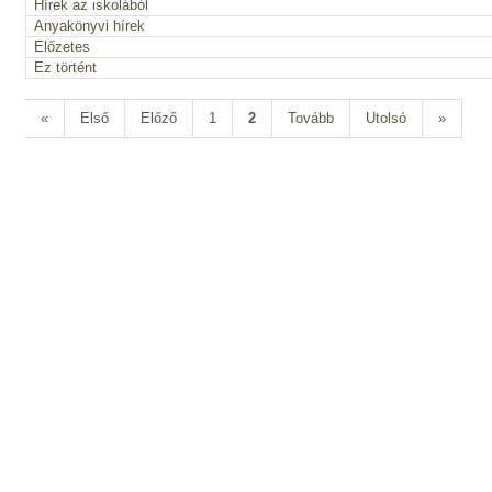
Hírek az iskolából
Anyakönyvi hírek
Előzetes
Ez történt
«
Első
Előző
1
2
Tovább
Utolsó
»