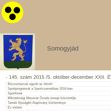
Somogyjád
- 145. szám 2015 /5. október-december XXII
Búcsúztassuk együtt az óévet!
Sportprogramok a Sportcsarnokban 2016-ban
Sporthírek
Mikrotérségi Mesevár Óvoda ünnepi köszöntője
Tanuló Ifjúságért Alapítvány közleménye
Ez történt