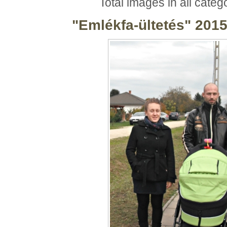
Total images in all categ
"Emlékfa-ültetés" 201