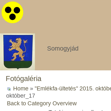
Somogyjád
Fotógaléria
Home
»
"Emlékfa-ültetés" 2015. októb
október_17
Back to Category Overview