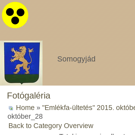
Somogyjád
Fotógaléria
Home
»
"Emlékfa-ültetés" 2015. októb
október_28
Back to Category Overview