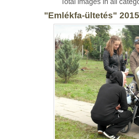
Total images in all categ
"Emlékfa-ültetés" 201