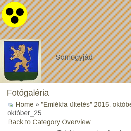
Somogyjád
Fotógaléria
Home
»
"Emlékfa-ültetés" 2015. októb
október_25
Back to Category Overview