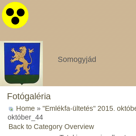
Somogyjád
Fotógaléria
Home
»
"Emlékfa-ültetés" 2015. októb
október_44
Back to Category Overview