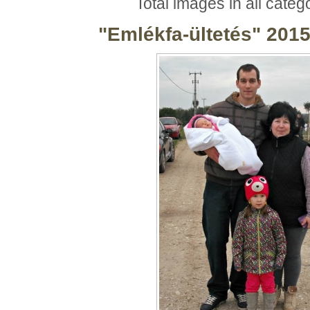
Total images in all categ
"Emlékfa-ültetés" 201