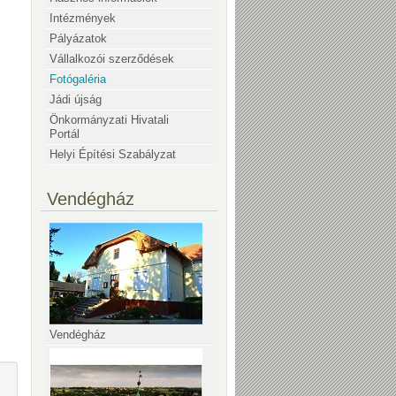
Intézmények
Pályázatok
Vállalkozói szerződések
Fotógaléria
Jádi újság
Önkormányzati Hivatali
Portál
Helyi Építési Szabályzat
Vendégház
Vendégház