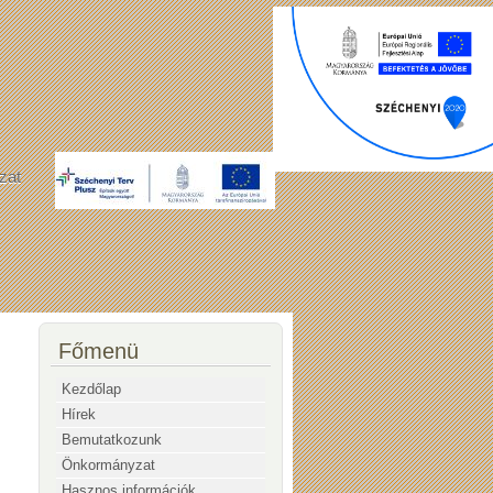
zat
Főmenü
Kezdőlap
Hírek
Bemutatkozunk
Önkormányzat
Hasznos információk