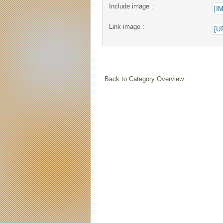
Include image :
Link image :
Back to Category Overview