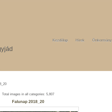
Kezdőlap
Hírek
Önkormány
yjád
8_20
Total images in all categories: 5,807
Falunap 2018_20