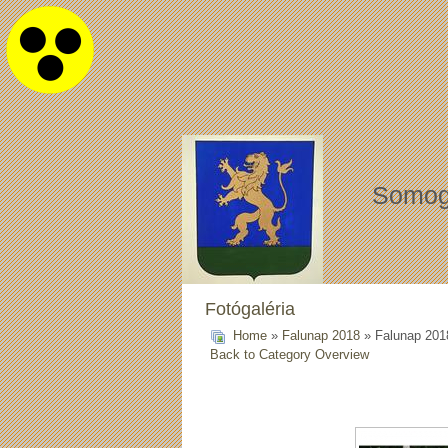
Somog
Fotógaléria
Home
»
Falunap 2018
» Falunap 201
Back to Category Overview