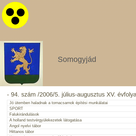
Somogyjád
- 94. szám /2006/5. július-augusztus XV. évfol
Jó ütemben haladnak a tornacsarnok építési munkálatai
SPORT
Falukirándulások
A holland testvérgyülekezetek látogatása
Angol nyelvi tábor
Hittanos tábor