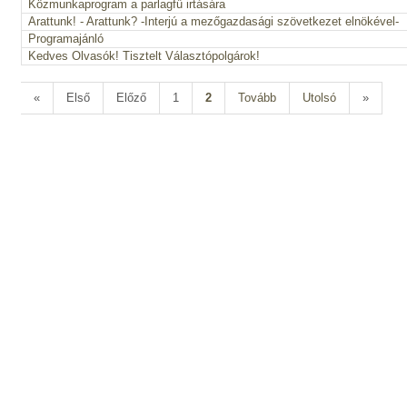
Közmunkaprogram a parlagfű irtására
Arattunk! - Arattunk? -Interjú a mezőgazdasági szövetkezet elnökével-
Programajánló
Kedves Olvasók! Tisztelt Választópolgárok!
«
Első
Előző
1
2
Tovább
Utolsó
»