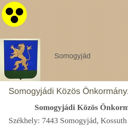
Somogyjád
Somogyjádi Közös Önkormányza
Somogyjádi Közös Önkormá
Székhely: 7443 Somogyjád, Kossuth 