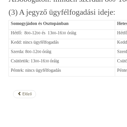
(3) A jegyző ügyfélfogadási ideje:
Somogyjádon és Osztopánban
Hetes
Hétfő: 8
-12
és 13
-16
óráig
Hétfő
00
00
00
30
Kedd: nincs ügyfélfogadás
Kedd
Szerda: 8
-12
óráig
Szerd
00
00
Csütörtök: 13
-16
óráig
Csütö
00
30
Péntek: nincs ügyfélfogadás
Pénte
Előző