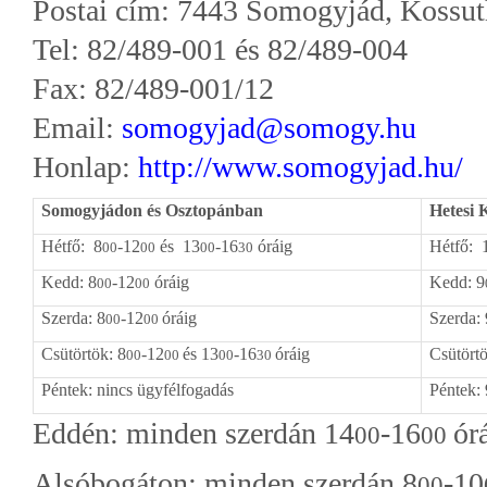
Postai cím: 7443 Somogyjád, Kossuth
Tel: 82/489-001 és 82/489-004
Fax: 82/489-001/12
Email:
somogyjad@somogy.hu
Honlap:
http://www.somogyjad.hu/
Somogyjádon és Osztopánban
Hetesi 
Hétfő: 8
-12
és 13
-16
óráig
Hétfő: 
00
00
00
30
Kedd: 8
-12
óráig
Kedd: 9
00
00
Szerda: 8
-12
óráig
Szerda: 
00
00
Csütörtök: 8
-12
és 13
-16
óráig
Csütörtö
00
00
00
30
Péntek: nincs ügyfélfogadás
Péntek: 
Eddén: minden szerdán 14
-16
ór
00
00
Alsóbogáton: minden szerdán 8
-10
00