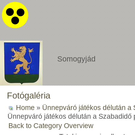
Somogyjád
Fotógaléria
Home
»
Ünnepváró játékos délután a
Ünnepváró játékos délután a Szabadidő
Back to Category Overview