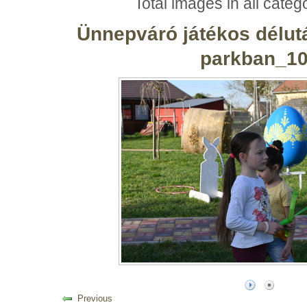
Total images in all categ
Ünnepváró játékos délut
parkban_1
Previous