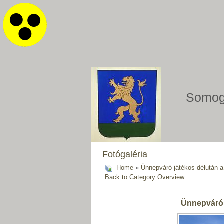
Somog
Fotógaléria
Home
»
Ünnepváró játékos délután 
Back to Category Overview
Ünnepváró 