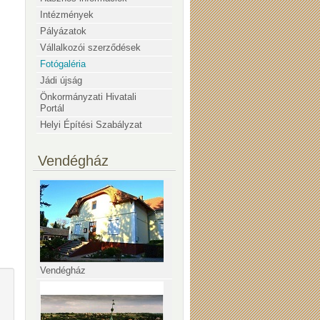
Intézmények
Pályázatok
Vállalkozói szerződések
Fotógaléria
Jádi újság
Önkormányzati Hivatali
Portál
Helyi Építési Szabályzat
Vendégház
Vendégház