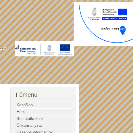
zat
Főmenü
Kezdőlap
Hírek
Bemutatkozunk
Önkormányzat
Hasznos információk