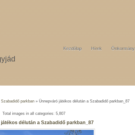
Kezdőlap
Hírek
Önkormány
yjád
a Szabadidő parkban
» Ünnepváró játékos délután a Szabadidő parkban_87
Total images in all categories: 5,807
játékos délután a Szabadidő parkban_87