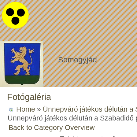
Somogyjád
Fotógaléria
Home
»
Ünnepváró játékos délután a
Ünnepváró játékos délután a Szabadidő
Back to Category Overview