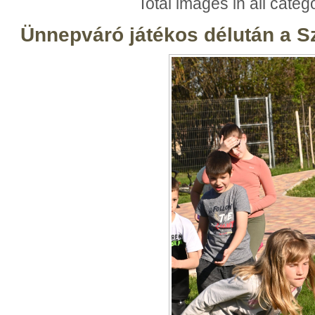
Total images in all categ
Ünnepváró játékos délután a 