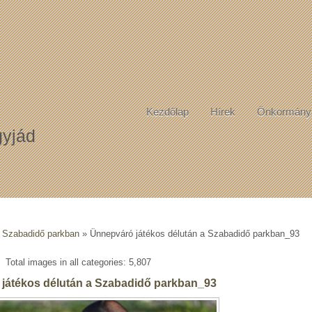
Kezdőlap
Hírek
Önkormány
yjád
a Szabadidő parkban
» Ünnepváró játékos délután a Szabadidő parkban_93
Total images in all categories: 5,807
játékos délután a Szabadidő parkban_93