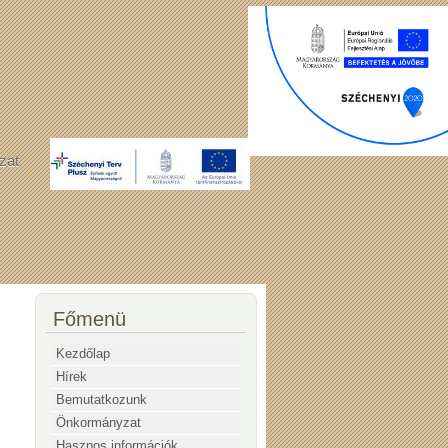
zat
Főmenü
Kezdőlap
Hírek
Bemutatkozunk
Önkormányzat
Hasznos információk