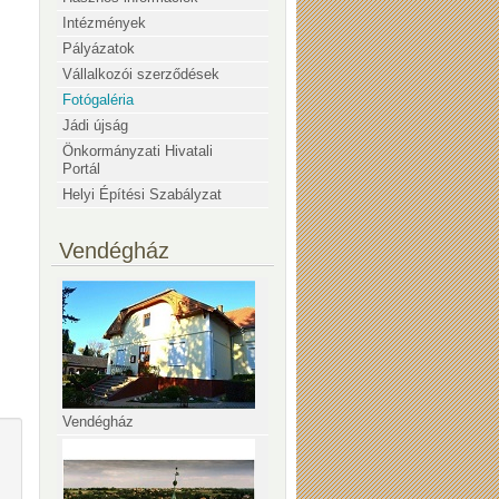
Intézmények
Pályázatok
Vállalkozói szerződések
Fotógaléria
Jádi újság
Önkormányzati Hivatali
Portál
Helyi Építési Szabályzat
Vendégház
Vendégház