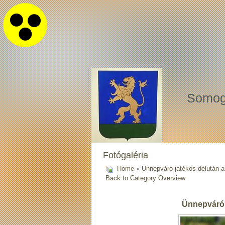
Somog
Fotógaléria
Home
»
Ünnepváró játékos délután 
Back to Category Overview
Ünnepváró 