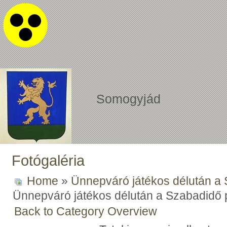
Somogyjád
Fotógaléria
Home
»
Ünnepváró játékos délután a
Ünnepváró játékos délután a Szabadidő
Back to Category Overview