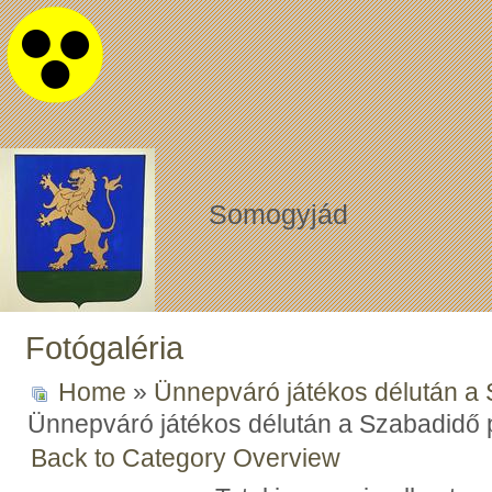
Somogyjád
Fotógaléria
Home
»
Ünnepváró játékos délután a
Ünnepváró játékos délután a Szabadidő
Back to Category Overview