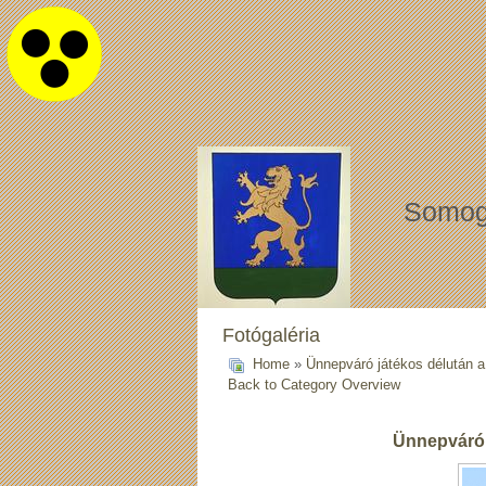
Somog
Fotógaléria
Home
»
Ünnepváró játékos délután 
Back to Category Overview
Ünnepváró 