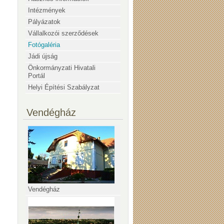
Intézmények
Pályázatok
Vállalkozói szerződések
Fotógaléria
Jádi újság
Önkormányzati Hivatali
Portál
Helyi Építési Szabályzat
Vendégház
Vendégház