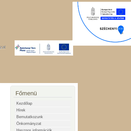
zat
Főmenü
Kezdőlap
Hírek
Bemutatkozunk
Önkormányzat
Hasznos információk