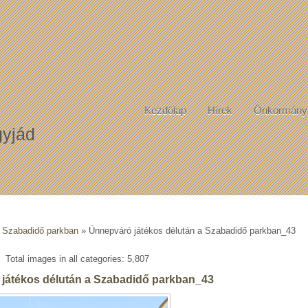
Kezdőlap
Hírek
Önkormány
yjád
a Szabadidő parkban
» Ünnepváró játékos délután a Szabadidő parkban_43
Total images in all categories: 5,807
játékos délután a Szabadidő parkban_43