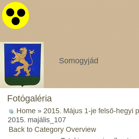
Somogyjád
Fotógaléria
Home
»
2015. Május 1-je felső-hegyi 
2015. majális_107
Back to Category Overview