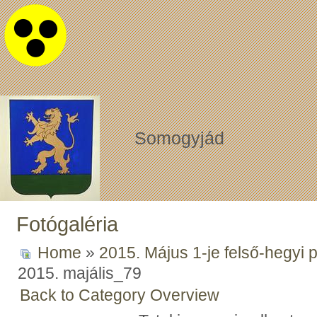
Somogyjád
Fotógaléria
Home
»
2015. Május 1-je felső-hegyi 
2015. majális_79
Back to Category Overview