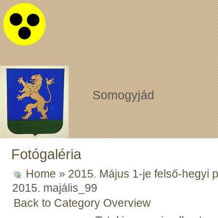
Somogyjád
Fotógaléria
Home
»
2015. Május 1-je felső-hegyi 
2015. majális_99
Back to Category Overview