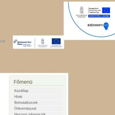
zat
Főmenü
Kezdőlap
Hírek
Bemutatkozunk
Önkormányzat
Hasznos információk