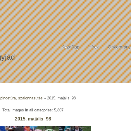
Kezdőlap
Hírek
Önkormány
yjád
 pincetúra, szalonnasütés
» 2015. majális_98
Total images in all categories: 5,807
2015. majális_98