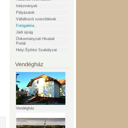
Intézmények
Pályázatok
Vállalkozói szerződések
Fotógaléria
Jádi újság
Önkormányzati Hivatali
Portál
Helyi Építési Szabályzat
Vendégház
Vendégház