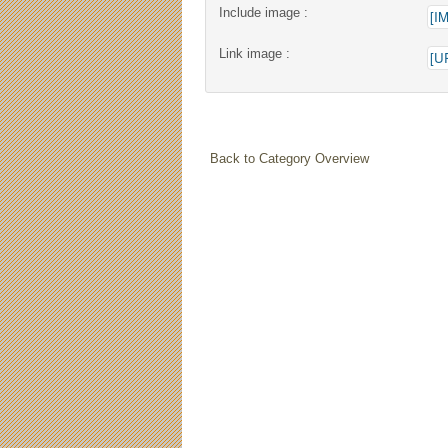
Include image :
Link image :
Back to Category Overview