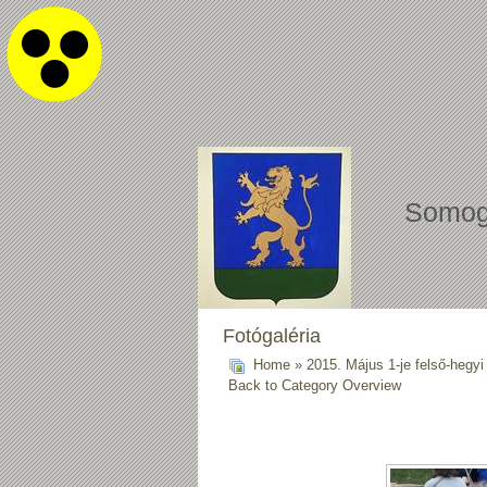
Somog
Fotógaléria
Home
»
2015. Május 1-je felső-hegyi
Back to Category Overview