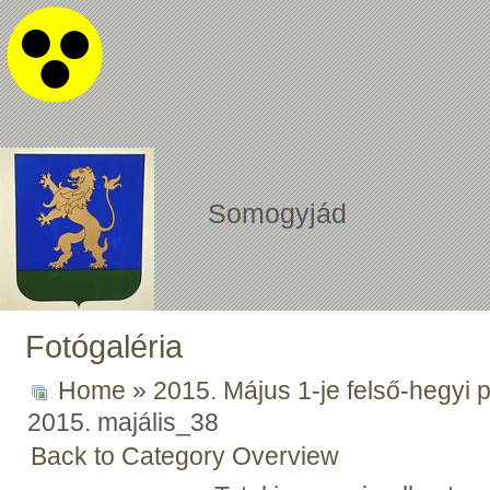
Somogyjád
Fotógaléria
Home
»
2015. Május 1-je felső-hegyi 
2015. majális_38
Back to Category Overview