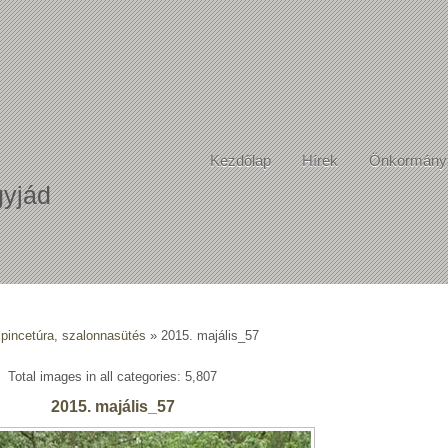
Kezdőlap
Hírek
Önkormány
yjád
 pincetúra, szalonnasütés
» 2015. majális_57
Total images in all categories: 5,807
2015. majális_57