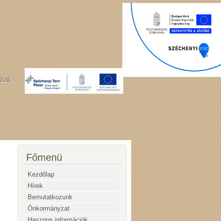
zat
Főmenü
Kezdőlap
Hírek
Bemutatkozunk
Önkormányzat
Hasznos információk