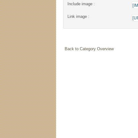
Include image :
Link image :
Back to Category Overview