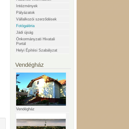
Intézmények
Pályázatok
Vállalkozói szerződések
Fotógaléria
Jádi újság
Önkormányzati Hivatali
Portál
Helyi Építési Szabályzat
Vendégház
Vendégház