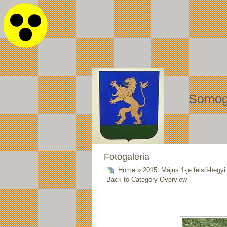
Somog
Fotógaléria
Home
»
2015. Május 1-je felső-hegyi
Back to Category Overview