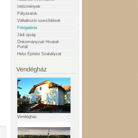
Intézmények
Pályázatok
Vállalkozói szerződések
Fotógaléria
Jádi újság
Önkormányzati Hivatali
Portál
Helyi Építési Szabályzat
Vendégház
Vendégház