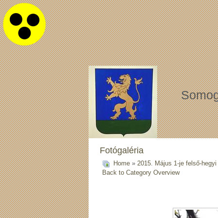
Somog
Fotógaléria
Home
»
2015. Május 1-je felső-hegyi
Back to Category Overview