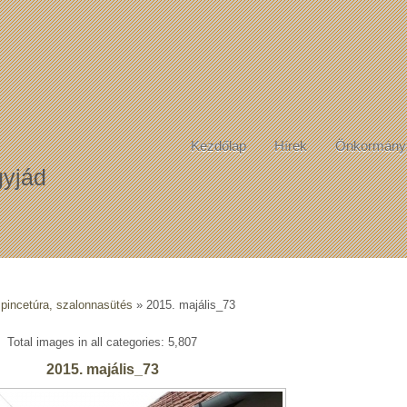
Kezdőlap
Hírek
Önkormány
yjád
 pincetúra, szalonnasütés
» 2015. majális_73
Total images in all categories: 5,807
2015. majális_73