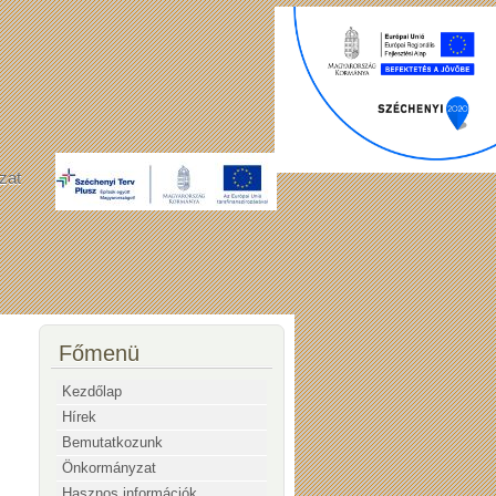
zat
Főmenü
Kezdőlap
Hírek
Bemutatkozunk
Önkormányzat
Hasznos információk