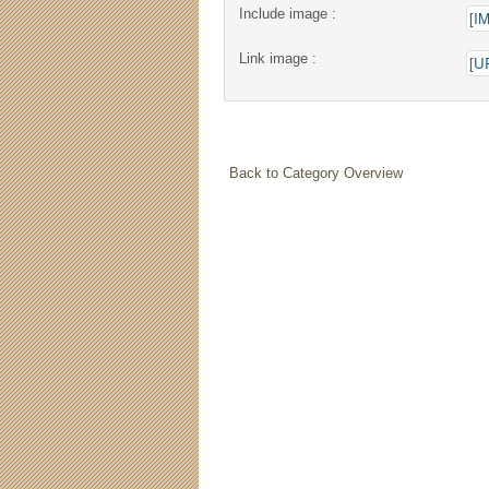
Include image :
Link image :
Back to Category Overview