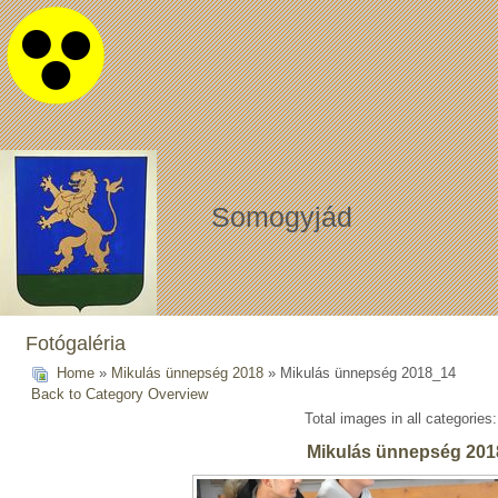
Somogyjád
Fotógaléria
Home
»
Mikulás ünnepség 2018
» Mikulás ünnepség 2018_14
Back to Category Overview
Total images in all categories
Mikulás ünnepség 201