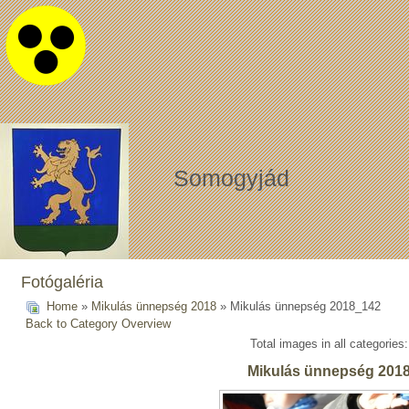
Somogyjád
Fotógaléria
Home
»
Mikulás ünnepség 2018
» Mikulás ünnepség 2018_142
Back to Category Overview
Total images in all categories
Mikulás ünnepség 201