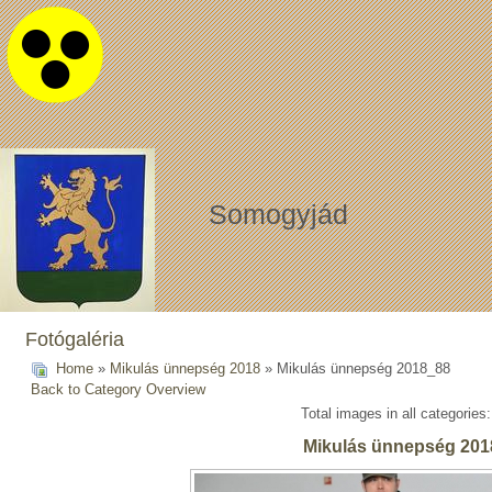
Somogyjád
Fotógaléria
Home
»
Mikulás ünnepség 2018
» Mikulás ünnepség 2018_88
Back to Category Overview
Total images in all categories
Mikulás ünnepség 201