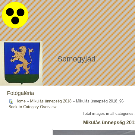
Somogyjád
Fotógaléria
Home
»
Mikulás ünnepség 2018
» Mikulás ünnepség 2018_96
Back to Category Overview
Total images in all categories
Mikulás ünnepség 201