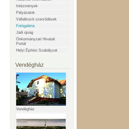
Intézmények
Pályázatok
Vállalkozói szerződések
Fotógaléria
Jádi újság
Önkormányzati Hivatali
Portál
Helyi Építési Szabályzat
Vendégház
Vendégház