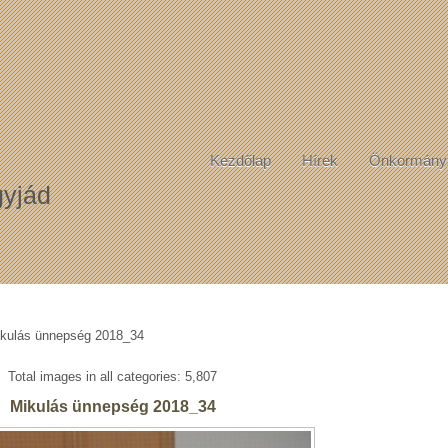
Kezdőlap
Hírek
Önkormány
yjád
kulás ünnepség 2018_34
Total images in all categories: 5,807
Mikulás ünnepség 2018_34