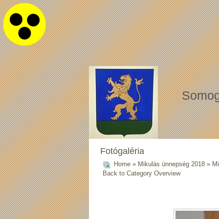
Somog
Fotógaléria
Home
»
Mikulás ünnepség 2018
» Mi
Back to Category Overview