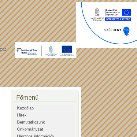
zat
Főmenü
Kezdőlap
Hírek
Bemutatkozunk
Önkormányzat
Hasznos információk