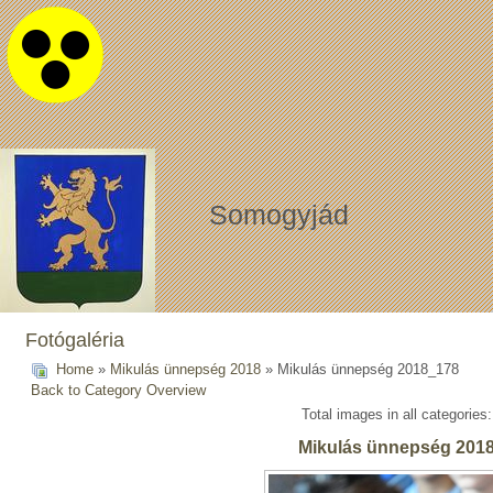
Somogyjád
Fotógaléria
Home
»
Mikulás ünnepség 2018
» Mikulás ünnepség 2018_178
Back to Category Overview
Total images in all categories
Mikulás ünnepség 201